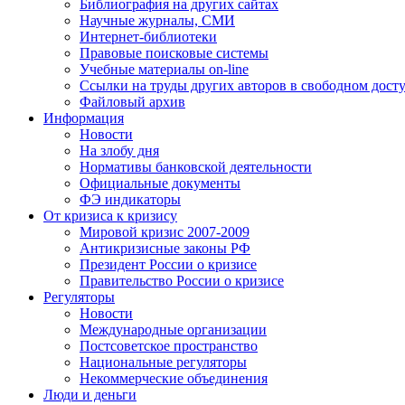
Библиография на других сайтах
Научные журналы, СМИ
Интернет-библиотеки
Правовые поисковые системы
Учебные материалы on-line
Ссылки на труды других авторов в свободном дост
Файловый архив
Информация
Новости
На злобу дня
Нормативы банковской деятельности
Официальные документы
ФЭ индикаторы
От кризиса к кризису
Мировой кризис 2007-2009
Антикризисные законы РФ
Президент России о кризисе
Правительство России о кризисе
Регуляторы
Новости
Международные организации
Постсоветское пространство
Национальные регуляторы
Некоммерческие объединения
Люди и деньги