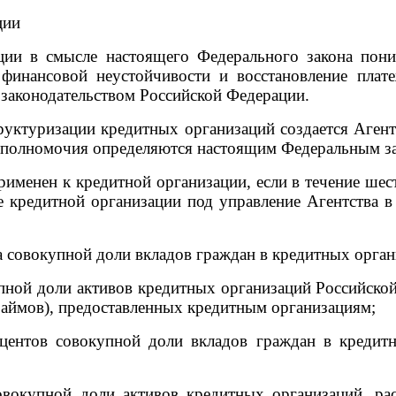
ции
ации в смысле настоящего Федерального закона пон
финансовой неустойчивости и восстановление плат
 законодательством Российской Федерации.
руктуризации кредитных организаций создается Аген
и и полномочия определяются настоящим Федеральным з
рименен к кредитной организации, если в течение ше
е кредитной организации под управление Агентства в
а совокупной доли вкладов граждан в кредитных орга
упной доли активов кредитных организаций Российск
(займов), предоставленных кредитным организациям;
центов совокупной доли вкладов граждан в кредит
овокупной доли активов кредитных организаций, ра