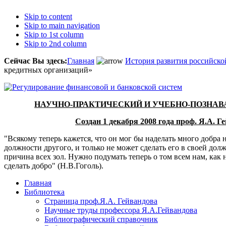
Skip to content
Skip to main navigation
Skip to 1st column
Skip to 2nd column
Сейчас Вы здесь:
Главная
История развития российск
кредитных организаций»
НАУЧНО-ПРАКТИЧЕСКИЙ И УЧЕБНО-ПОЗНА
Создан 1 декабря 2008 года проф. Я.А. 
"Всякому теперь кажется, что он мог бы наделать много добра н
должности другого, и только не может сделать его в своей дол
причина всех зол. Нужно подумать теперь о том всем нам, как 
сделать добро" (Н.В.Гоголь).
Главная
Библиотека
Страница проф.Я.А. Гейвандова
Научные труды профессора Я.А.Гейвандова
Библиографический справочник