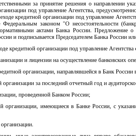
ветственными за принятие решения о направлении ук
рганизации под управление Агентства, предусмотрен
реходе кредитной организации под управление Агентст
 Федеральным законом "О несостоятельности (банк
ормативными актами Банка России. Предложение о 
ссии и подписывается Председателем Банка России или
ходе кредитной организации под управление Агентств
анизации и лицензии на осуществление банковских оп
редитной организации, направлявшейся в Банк России в
 организации за последний отчетный год и аудиторско
изации, проведенной Банком России;
ой организации, имеющиеся в Банке России, с указан
 организации.
зации, иные заинтересованные лица вправе обжало