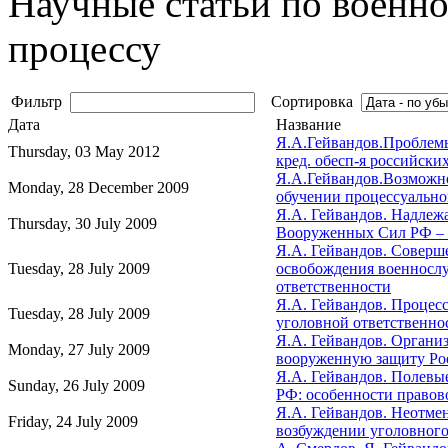
Научные статьи по военн
процессу
Фильтр
Сортировка
Дата
Название
Я.А.Гейвандов.Проблемы 
Thursday, 03 May 2012
кред. обесп-я российски
Я.А.Гейвандов.Возможн
Monday, 28 December 2009
обучении процессуальном
Я.А. Гейвандов. Надле
Thursday, 30 July 2009
Вооруженных Сил РФ – 
Я.А. Гейвандов. Соверш
Tuesday, 28 July 2009
освобождения военносл
ответственности
Я.А. Гейвандов. Процес
Tuesday, 28 July 2009
уголовной ответственнос
Я.А. Гейвандов. Органи
Monday, 27 July 2009
вооруженную защиту Ро
Я.А. Гейвандов. Полевы
Sunday, 26 July 2009
РФ: особенности правов
Я.А. Гейвандов. Неотмен
Friday, 24 July 2009
возбуждении уголовного 