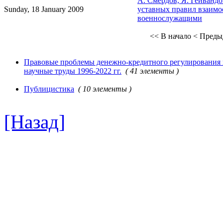
А. Смердов, Я. Гейванд
Sunday, 18 January 2009
уставных правил взаим
военнослужащими
<< В начало
< Преды
Правовые проблемы денежно-кредитного регулирования в
научные труды 1996-2022 гг.
( 41 элементы )
Публицистика
( 10 элементы )
[Назад]