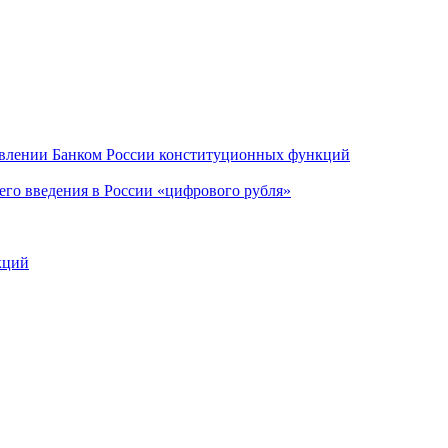
ствлении Банком России конституционных функций
щего введения в России «цифрового рубля»
кций