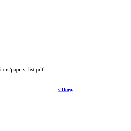
ons/papers_list.pdf
< Пред.