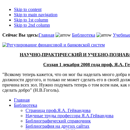
Skip to content
Skip to main navigation
Skip to 1st column
Skip to 2nd column
Сейчас Вы здесь:
Главная
Библиотека
Учебные
НАУЧНО-ПРАКТИЧЕСКИЙ И УЧЕБНО-ПОЗНА
Создан 1 декабря 2008 года проф. Я.А. 
"Всякому теперь кажется, что он мог бы наделать много добра н
должности другого, и только не может сделать его в своей дол
причина всех зол. Нужно подумать теперь о том всем нам, как 
сделать добро" (Н.В.Гоголь).
Главная
Библиотека
Страница проф.Я.А. Гейвандова
Научные труды профессора Я.А.Гейвандова
Библиографический справочник
Библиография на других сайтах