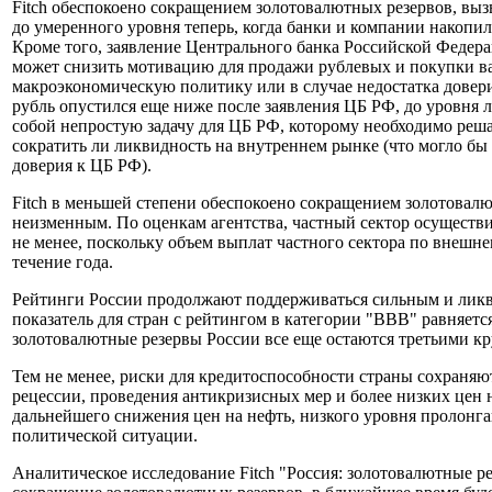
Fitch обеспокоено сокращением золотовалютных резервов, выз
до умеренного уровня теперь, когда банки и компании накоп
Кроме того, заявление Центрального банка Российской Федера
может снизить мотивацию для продажи рублевых и покупки ва
макроэкономическую политику или в случае недостатка довери
рубль опустился еще ниже после заявления ЦБ РФ, до уровня
собой непростую задачу для ЦБ РФ, которому необходимо реша
сократить ли ликвидность на внутреннем рынке (что могло бы 
доверия к ЦБ РФ).
Fitch в меньшей степени обеспокоено сокращением золотовал
неизменным. По оценкам агентства, частный сектор осуществи
не менее, поскольку объем выплат частного сектора по внешн
течение года.
Рейтинги России продолжают поддерживаться сильным и лик
показатель для стран с рейтингом в категории "BBB" равняетс
золотовалютные резервы России все еще остаются третьими к
Тем не менее, риски для кредитоспособности страны сохраняют
рецессии, проведения антикризисных мер и более низких цен 
дальнейшего снижения цен на нефть, низкого уровня пролонга
политической ситуации.
Аналитическое исследование Fitch "Россия: золотовалютные резер