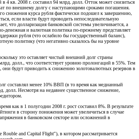
 в 4 кв.
2008 г
. составил 94 млрд. долл. Отток может снизиться
плат по внешнему долгу с наступающими сроками погашения.
ого снижения курса рубля фактически подошел к завершению,
ься, если власти будут проводить непоследовательную
ет, что долларизация банковской системы увеличивается, а
но-денежная и валютная политика по-прежнему представляет
ддержки рубля (что ослабило бы государственный баланс),
лютную политику (что негативно сказалось бы на уровне
скольку это оставляет чистый внешний долг страны
млрд. долл., что соответствует уровню пролонгаций в 55%. Тем
л., они будут приводить к снижению золотовалютных резервов в
олг составлял менее 10% ВВП (в то время как медианный
рд. долл. Несмотря на недавнее существенное снижение,
редитором.
 время как в 1 полугодии
2008 г
. рост составил 8%. В результате
ейтинги в сторону понижения может увеличиться в случае
напряжения в банковском секторе или осложнений в
 Rouble and Capital Flight"), в котором рассматривается