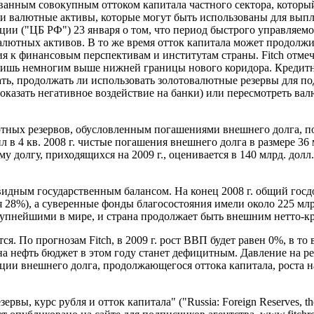
ванным совокупным оттоком капитала частного сектора, который
или валютные активы, которые могут быть использованы для вы
ции ("ЦБ РФ") 23 января о том, что период быстрого управляем
лютных активов. В то же время отток капитала может продолжит
я к финансовым перспективам и институтам страны. Fitch отмеча
 лишь немногим выше нижней границы нового коридора. Кредит
ть, продолжать ли использовать золотовалютные резервы для по
оказать негативное воздействие на банки) или пересмотреть ва
ютных резервов, обусловленным погашениями внешнего долга, по
л в 4 кв.
2008 г
. чистые погашения внешнего долга в размере 36 
ему долгу, приходящихся на
2009 г
., оценивается в 140 млрд. дол
видным государственным балансом. На конец
2008 г
. общий госд
я 28%), а суверенные фонды благосостояния имели около 225 мл
рупнейшими в мире, и страна продолжает быть внешним нетто-к
ся. По прогнозам Fitch, в
2009 г
. рост ВВП будет равен 0%, в то
на нефть бюджет в этом году станет дефицитным. Давление на р
ции внешнего долга, продолжающегося оттока капитала, роста 
вы, курс рубля и отток капитала" ("Russia: Foreign Reserves, the