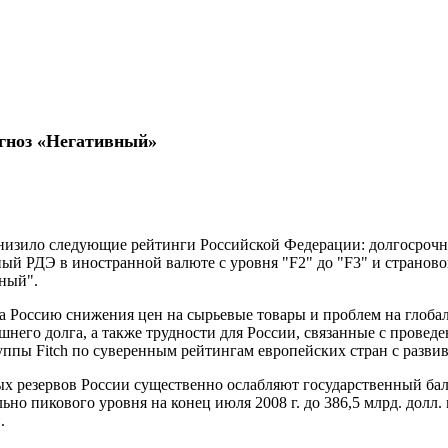
огноз «Негативный»
 понизило следующие рейтинги Российской Федерации: долгосроч
й РДЭ в иностранной валюте с уровня "F2" до "F3" и страново
вный".
 Россию снижения цен на сырьевые товары и проблем на глобал
его долга, а также трудности для России, связанные с прове
руппы Fitch по суверенным рейтингам европейских стран с разв
х резервов России существенно ослабляют государственный бала
льно пикового уровня на конец июля
2008 г
. до 386,5 млрд. долл.
.