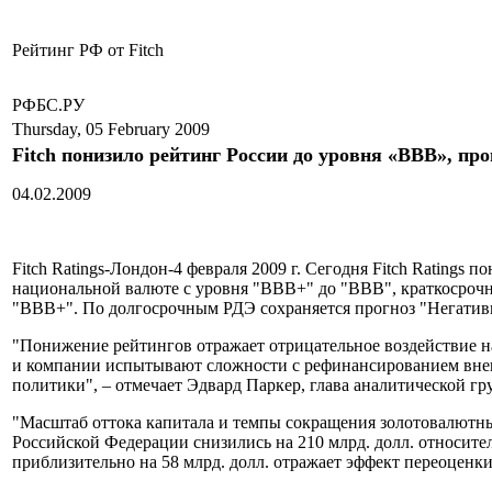
Рейтинг РФ от Fitch
РФБС.РУ
Thursday, 05 February 2009
Fitch понизило рейтинг России до уровня «BBB», пр
04.02.2009
Fitch Ratings-Лондон-4 февраля
2009 г
. Сегодня Fitch Ratings
национальной валюте с уровня "BBB+" до "BBB", краткосрочны
"BBB+". По долгосрочным РДЭ сохраняется прогноз "Негати
"Понижение рейтингов отражает отрицательное воздействие на
и компании испытывают сложности с рефинансированием внешн
политики", – отмечает Эдвард Паркер, глава аналитической г
"Масштаб оттока капитала и темпы сокращения золотовалютны
Российской Федерации снизились на 210 млрд. долл. относите
приблизительно на 58 млрд. долл. отражает эффект переоценки