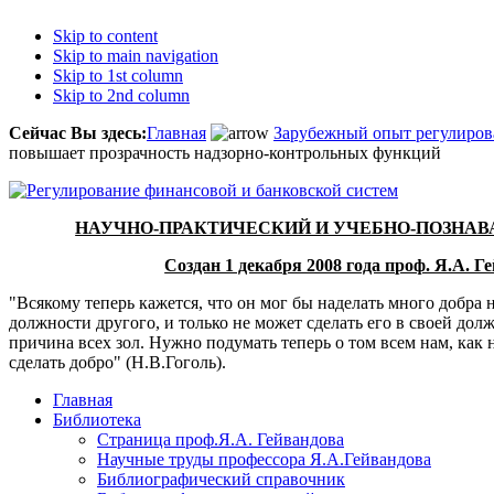
Skip to content
Skip to main navigation
Skip to 1st column
Skip to 2nd column
Сейчас Вы здесь:
Главная
Зарубежный опыт регулиров
повышает прозрачность надзорно-контрольных функций
НАУЧНО-ПРАКТИЧЕСКИЙ И УЧЕБНО-ПОЗНА
Создан 1 декабря 2008 года проф. Я.А. 
"Всякому теперь кажется, что он мог бы наделать много добра н
должности другого, и только не может сделать его в своей дол
причина всех зол. Нужно подумать теперь о том всем нам, как 
сделать добро" (Н.В.Гоголь).
Главная
Библиотека
Страница проф.Я.А. Гейвандова
Научные труды профессора Я.А.Гейвандова
Библиографический справочник