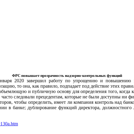
ФРС повышает прозрачность надзорно-контрольных функций
нваря 2020 завершил работу по упрощению и повышению пр
зацию, то она, как правило, подпадает под действие этих прав
объемлющую и публичную основу для определения того, когда 
 часто следовали прецедентам, которые не были доступны ни ф
торов, чтобы определить, имеет ли компания контроль над ба
ии в банке; дублирование функций директора, должностного л
0130a.htm