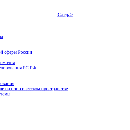
След. >
мы
ой сферы России
номочия
улирования БС РФ
рования
е на постсоветском пространстве
стемы