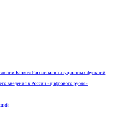
ствлении Банком России конституционных функций
щего введения в России «цифрового рубля»
кций