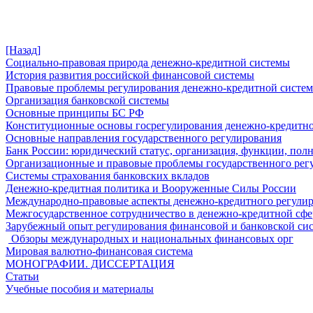
[Назад]
Социально-правовая природа денежно-кредитной системы
История развития российской финансовой системы
Правовые проблемы регулирования денежно-кредитной систе
Организация банковской системы
Основные принципы БС РФ
Конституционные основы госрегулирования денежно-кредитн
Основные направления государственного регулирования
Банк России: юридический статус, организация, функции, пол
Организационные и правовые проблемы государственного рег
Системы страхования банковских вкладов
Денежно-кредитная политика и Вооруженные Силы России
Международно-правовые аспекты денежно-кредитного регули
Межгосударственное сотрудничество в денежно-кредитной сфер
Зарубежный опыт регулирования финансовой и банковской си
Обзоры международных и национальных финансовых орг
Мировая валютно-финансовая система
МОНОГРАФИИ. ДИССЕРТАЦИЯ
Статьи
Учебные пособия и материалы