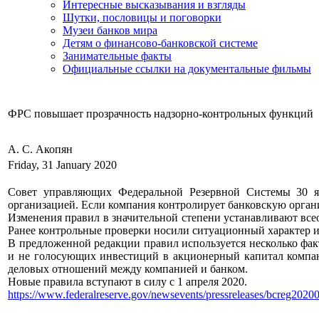
Интересные высказывания и взгляды
Шутки, пословицы и поговорки
Музеи банков мира
Детям о финансово-банковской системе
Занимательные факты
Официальные ссылки на документальные фильмы
ФРС повышает прозрачность надзорно-контрольных функций
А. С. Акопян
Friday, 31 January 2020
Совет управляющих Федеральной Резервной Системы 30 я
организацией. Если компания контролирует банковскую органи
Изменения правил в значительной степени устанавливают все
Ранее контрольные проверки носили ситуационный характер и
В предложенной редакции правил используется несколько фак
и не голосующих инвестиций в акционерный капитал компан
деловых отношений между компанией и банком.
Новые правила вступают в силу с 1 апреля 2020.
https://www.federalreserve.gov/newsevents/pressreleases/bcreg2020