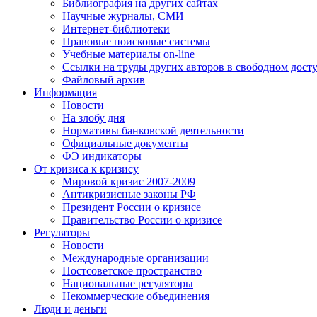
Библиография на других сайтах
Научные журналы, СМИ
Интернет-библиотеки
Правовые поисковые системы
Учебные материалы on-line
Ссылки на труды других авторов в свободном дост
Файловый архив
Информация
Новости
На злобу дня
Нормативы банковской деятельности
Официальные документы
ФЭ индикаторы
От кризиса к кризису
Мировой кризис 2007-2009
Антикризисные законы РФ
Президент России о кризисе
Правительство России о кризисе
Регуляторы
Новости
Международные организации
Постсоветское пространство
Национальные регуляторы
Некоммерческие объединения
Люди и деньги