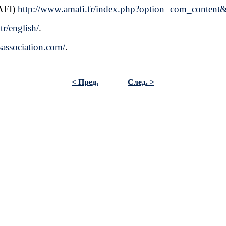
AFI)
http://www.amafi.fr/index.php?option=com_conte
tr/english/
.
sassociation.com/
.
< Пред.
След. >