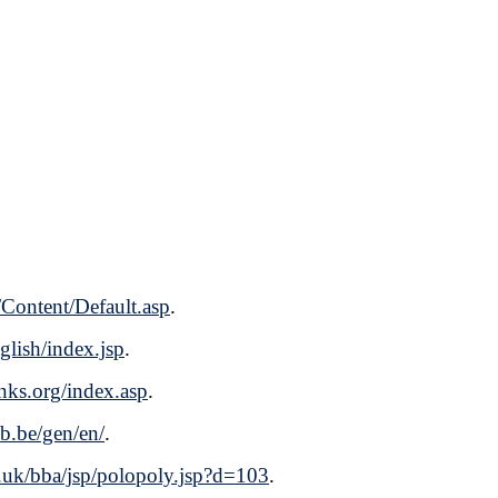
/Content/Default.asp
.
glish/index.jsp
.
ks.org/index.asp
.
b.be/gen/en/
.
.uk/bba/jsp/polopoly.jsp?d=103
.