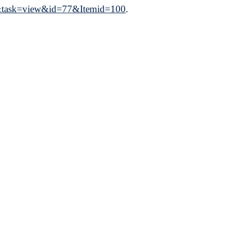
nt&task=view&id=77&Itemid=100
.