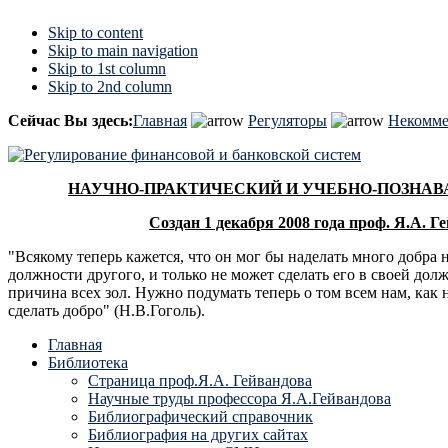
Skip to content
Skip to main navigation
Skip to 1st column
Skip to 2nd column
Сейчас Вы здесь:
Главная
Регуляторы
Некомме
НАУЧНО-ПРАКТИЧЕСКИЙ И УЧЕБНО-ПОЗНА
Создан 1 декабря 2008 года проф. Я.А. 
"Всякому теперь кажется, что он мог бы наделать много добра н
должности другого, и только не может сделать его в своей дол
причина всех зол. Нужно подумать теперь о том всем нам, как 
сделать добро" (Н.В.Гоголь).
Главная
Библиотека
Страница проф.Я.А. Гейвандова
Научные труды профессора Я.А.Гейвандова
Библиографический справочник
Библиография на других сайтах