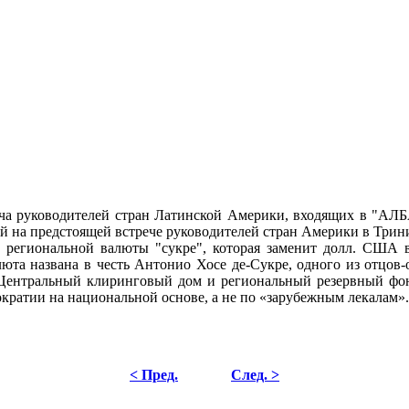
треча руководителей стран Латинской Америки, входящих в "АЛ
й на предстоящей встрече руководителей стран Америки в Трин
. региональной валюты "сукре", которая заменит долл. США 
алюта названа в честь Антонио Хосе де-Сукре, одного из отцо
Центральный клиринговый дом и региональный резервный фонд
ократии на национальной основе, а не по «зарубежным лекалам».
< Пред.
След. >