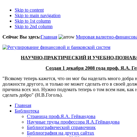
Skip to content
Skip to main navigation
Skip to 1st column
Skip to 2nd column
Сейчас Вы здесь:
Главная
Мировая валютно-финансова
НАУЧНО-ПРАКТИЧЕСКИЙ И УЧЕБНО-ПОЗНА
Создан 1 декабря 2008 года проф. Я.А. 
"Всякому теперь кажется, что он мог бы наделать много добра н
должности другого, и только не может сделать его в своей дол
причина всех зол. Нужно подумать теперь о том всем нам, как 
сделать добро" (Н.В.Гоголь).
Главная
Библиотека
Страница проф.Я.А. Гейвандова
Научные труды профессора Я.А.Гейвандова
Библиографический справочник
Библиография на других сайтах