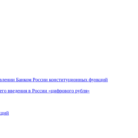
ствлении Банком России конституционных функций
щего введения в России «цифрового рубля»
кций