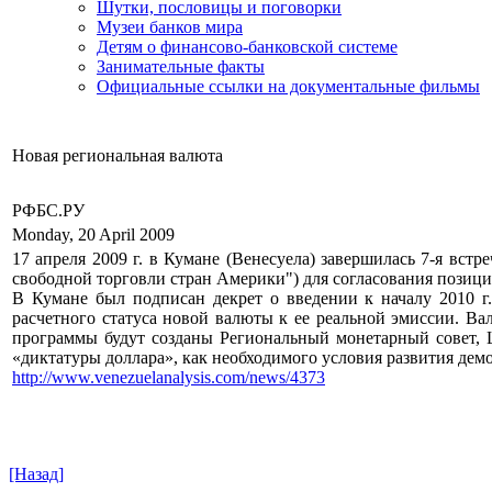
Шутки, пословицы и поговорки
Музеи банков мира
Детям о финансово-банковской системе
Занимательные факты
Официальные ссылки на документальные фильмы
Новая региональная валюта
РФБС.РУ
Monday, 20 April 2009
17 апреля
2009 г
. в Кумане (Венесуела) завершилась 7-я вс
свободной торговли стран Америки") для согласования позици
В Кумане был подписан декрет о введении к началу
2010 г
расчетного статуса новой валюты к ее реальной эмиссии. В
программы будут созданы Региональный монетарный совет, 
«диктатуры доллара», как необходимого условия развития дем
http://www.venezuelanalysis.com/news/4373
[Назад]