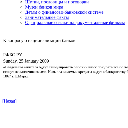
Шутки, пословицы и поговорки
Музеи банков мира
Детям о финансово-банковской системе
Занимательные факты
Официальные ссылки на документальные фильмы
К вопросу о национализации банков
РФБС.РУ
Sunday, 25 January 2009
«Владельцы капитала будут стимулировать рабочий класс покупать все больше
станут невыплачиваемыми. Невыплачиваемые кредиты ведут к банкротству ба
1867 г. К.Маркс
[Назад]