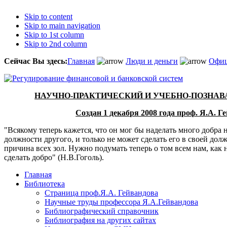
Skip to content
Skip to main navigation
Skip to 1st column
Skip to 2nd column
Сейчас Вы здесь:
Главная
Люди и деньги
Офиц
НАУЧНО-ПРАКТИЧЕСКИЙ И УЧЕБНО-ПОЗНА
Создан 1 декабря 2008 года проф. Я.А. 
"Всякому теперь кажется, что он мог бы наделать много добра н
должности другого, и только не может сделать его в своей дол
причина всех зол. Нужно подумать теперь о том всем нам, как 
сделать добро" (Н.В.Гоголь).
Главная
Библиотека
Страница проф.Я.А. Гейвандова
Научные труды профессора Я.А.Гейвандова
Библиографический справочник
Библиография на других сайтах