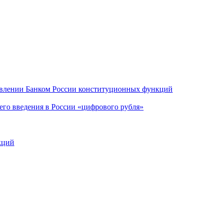
ствлении Банком России конституционных функций
щего введения в России «цифрового рубля»
кций