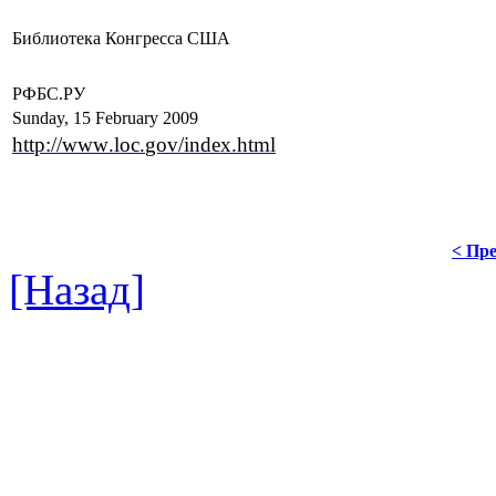
Библиотека Конгресса США
РФБС.РУ
Sunday, 15 February 2009
http
://
www
.
loc
.
gov
/
index
.
html
< Пре
[Назад]