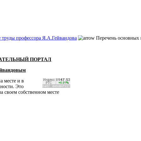
 труды профессора Я.А.Гейвандова
Перечень основных 
ВАТЕЛЬНЫЙ ПОРТАЛ
Гейвандовым
а месте и в
жности. Это
на своем собственном месте