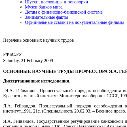
Шутки, пословицы и поговорки
Музеи банков мира
Детям о финансово-банковской системе
Занимательные факты
Официальные ссылки на документальные фильмы
Перечень основных научных трудов
РФБС.РУ
Saturday, 21 February 2009
ОСНОВНЫЕ НАУЧНЫЕ ТРУДЫ ПРОФЕССОРА Я.А. ГЕ
Диссертационные исследования.
Я.А. Гейвандов. Процессуальный порядок освобождения во
Краснознаменный институт Министерства обороны СССР, 1991.
Я.А. Гейвандов. Процессуальный порядок освобождения 
институт.1991. 21с. (Специальность 20.02.03. – Военное прав
Я.А. Гейвандов. Государственное регулирование банковской 
степени д-ра юрид. наук.СПб.: Санкт-Петербургская Академия