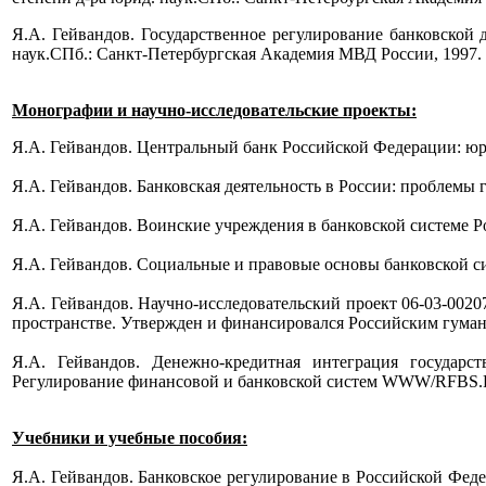
Я.А. Гейвандов. Государственное регулирование банковской 
наук.СПб.: Санкт-Петербургская Академия МВД России, 1997. 
Монографии и научно-исследовательские проекты:
Я.А. Гейвандов. Центральный банк Российской Федерации: юр
Я.А. Гейвандов. Банковская деятельность в России: проблемы 
Я.А. Гейвандов. Воинские учреждения в банковской системе Р
Я.А. Гейвандов. Социальные и правовые основы банковской си
Я.А. Гейвандов. Научно-исследовательский проект 06-03-002
пространстве. Утвержден и финансировался Российским гуман
Я.А. Гейвандов. Денежно-кредитная интеграция государст
Регулирование финансовой и банковской систем WWW/RFBS.RU
Учебники и учебные пособия:
Я.А. Гейвандов. Банковское регулирование в Российской Федер