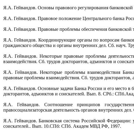
Я.А. Гейвандов. Основы правового регулирования банковской с
Я.А. Гейвандов. Правовое положение Центрального банка Росси
Я.А. Гейвандов. Правовые проблемы обеспечения банковской тай
Я.А. Гейвандов. Координирующие органы по вопросам банков
гражданского общества и органы внутренних дел. Сб. науч. Тру
Я.А. Гейвандов. Некоторые правовые проблемы деятельност
взаимодействия. Сб. трудов докторантов, адъюнктов и соискат
Я.А. Гейвандов. Некоторые проблемы взаимодействия Банк
правовые проблемы взаимодействия. Сб. трудов докторантов, 
Я.А. Гейвандов. Основные задачи Банка России и его место в
докторантов, адъюнктов и соискателей. Вып. 8. СРб.: СПб.Ак
Я.А. Гейвандов. Соотношение принципов государствен
правосоциализаторская деятельность органов внутренних дел. 
Я.А. Гейвандов. Банковская система Российской Федерации: 
соискателей.. Вып. 10.СПб: СПб. Академ МВД РФ, 1997.