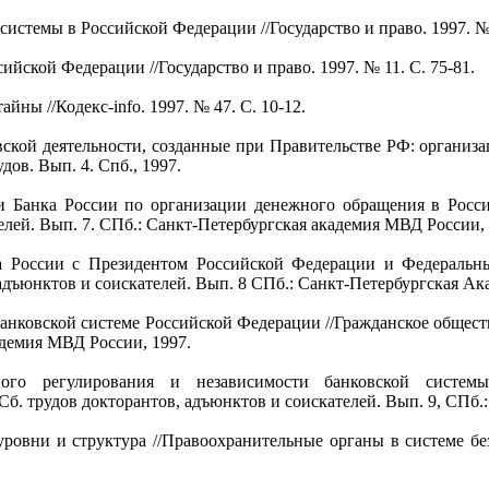
истемы в Российской Федерации //Государство и право. 1997. № 
йской Федерации //Государство и право. 1997. № 11. С. 75-81.
ны //Кодекс-info. 1997. № 47. С. 10-12.
ской деятельности, созданные при Правительстве РФ: органи
дов. Вып. 4. Спб., 1997.
и Банка России по организации денежного обращения в Росс
елей. Вып. 7. СПб.: Санкт-Петербургская академия МВД России, 
а России с Президентом Российской Федерации и Федеральн
адъюнктов и соискателей. Вып. 8 СПб.: Санкт-Петербургская А
 банковской системе Российской Федерации //Гражданское общест
адемия МВД России, 1997.
ного регулирования и независимости банковской систем
Сб. трудов докторантов, адъюнктов и соискателей. Вып. 9, СПб.
уровни и структура //Правоохранительные органы в системе без