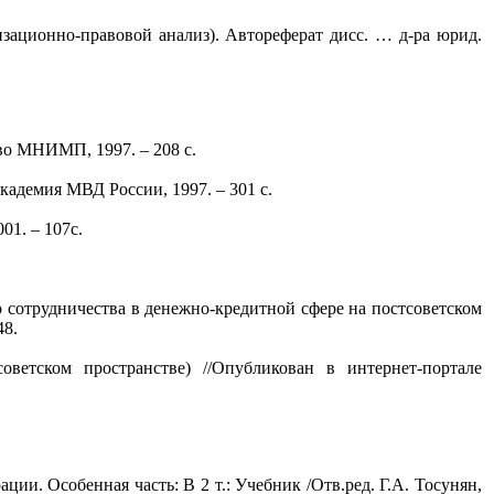
изационно-правовой анализ). Автореферат дисс. … д-ра юрид.
во МНИМП, 1997. – 208 с.
кадемия МВД России, 1997. – 301 с.
1. – 107с.
 сотрудничества в денежно-кредитной сфере на постсоветском
48.
оветском пространстве) //Опубликован в интернет-портале
ии. Особенная часть: В 2 т.: Учебник /Отв.ред. Г.А. Тосунян,