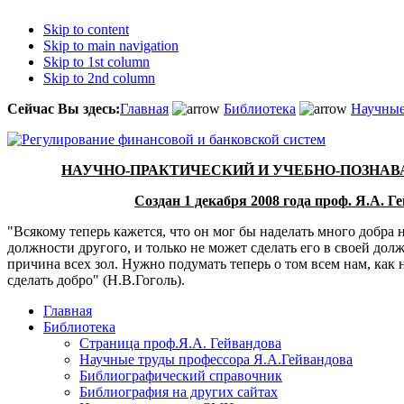
Skip to content
Skip to main navigation
Skip to 1st column
Skip to 2nd column
Сейчас Вы здесь:
Главная
Библиотека
Научные
НАУЧНО-ПРАКТИЧЕСКИЙ И УЧЕБНО-ПОЗНА
Создан 1 декабря 2008 года проф. Я.А. 
"Всякому теперь кажется, что он мог бы наделать много добра н
должности другого, и только не может сделать его в своей дол
причина всех зол. Нужно подумать теперь о том всем нам, как 
сделать добро" (Н.В.Гоголь).
Главная
Библиотека
Страница проф.Я.А. Гейвандова
Научные труды профессора Я.А.Гейвандова
Библиографический справочник
Библиография на других сайтах