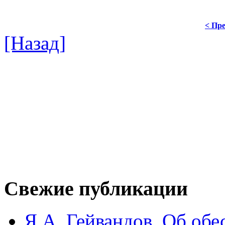
< Пре
[Назад]
Свежие публикации
Я.А. Гейвандов. Об обе